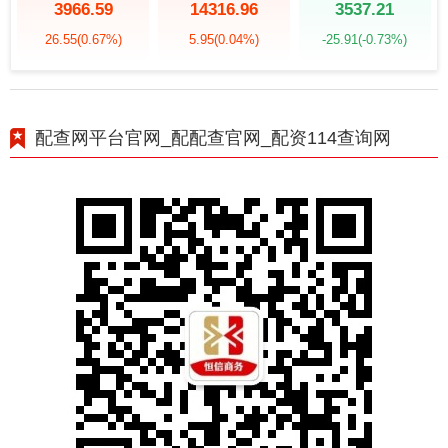
3966.59
14316.96
3537.21
26.55
(0.67%)
5.95
(0.04%)
-25.91
(-0.73%)
配查网平台官网_配配查官网_配资114查询网