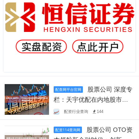
股票公司 深度专
配查网平台官网
栏：天宇优配在内地股市的
情绪指标构建以策略演进逻
配资行业查询
144
辑为主
股票公司 OTO资
配资114查询网