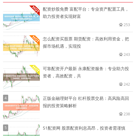
配资炒股免费 富配平台：专业资产配置工具，
助力投资者实现财富
253
怎么配资买股票 期货配资：高效利用资金，把
握市场机遇，实现投
243
可靠配资开户最新 永康配资服务：专业助力投
资者，高效配资，共
242
4
正版金融理财平台 杠杆股票交易：高风险高回
报的投资策略解析
238
5
51配资网 股票配资利息高昂，投资者需谨慎