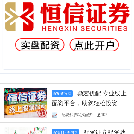
鼎宏优配 专业线上
配配查官网
配资平台，助您轻松投资理
财
配资炒股就找配资
192
配资证券配资炒
配资114查询网