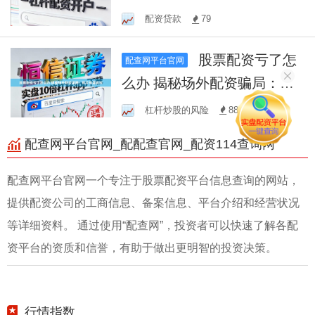
的真相
配资贷款
79
股票配资亏了怎
配查网平台官网
么办 揭秘场外配资骗局：照
片揭露真相
杠杆炒股的风险
88
配查网平台官网_配配查官网_配资114查询网
配查网平台官网一个专注于股票配资平台信息查询的网站，
提供配资公司的工商信息、备案信息、平台介绍和经营状况
等详细资料。 ​通过使用“配查网”，投资者可以快速了解各配
资平台的资质和信誉，有助于做出更明智的投资决策。
行情指数