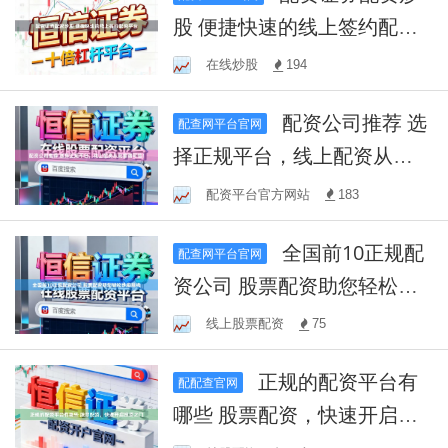
股 便捷快速的线上签约配资
平台
在线炒股
194
配资公司推荐 选
配查网平台官网
择正规平台，线上配资从此
靠谱可信！
配资平台官方网站
183
全国前10正规配
配查网平台官网
资公司 股票配资助您轻松炒
股赚钱
线上股票配资
75
正规的配资平台有
配配查官网
哪些 股票配资，快速开启投
资之门