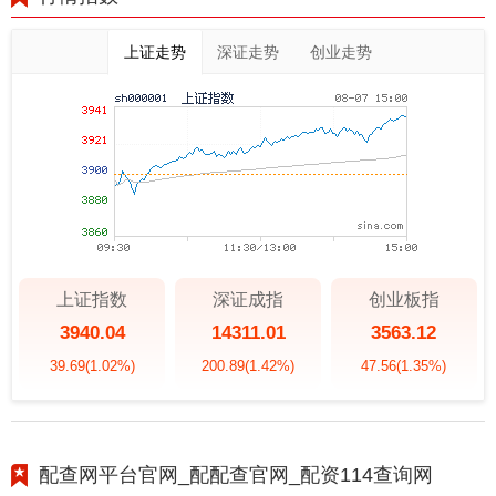
上证走势
深证走势
创业走势
上证指数
深证成指
创业板指
3940.04
14311.01
3563.12
39.69
(1.02%)
200.89
(1.42%)
47.56
(1.35%)
配查网平台官网_配配查官网_配资114查询网