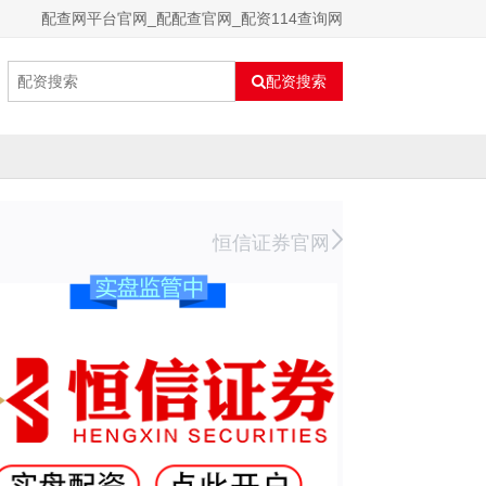
配查网平台官网_配配查官网_配资114查询网
配资搜索
恒信证券官网