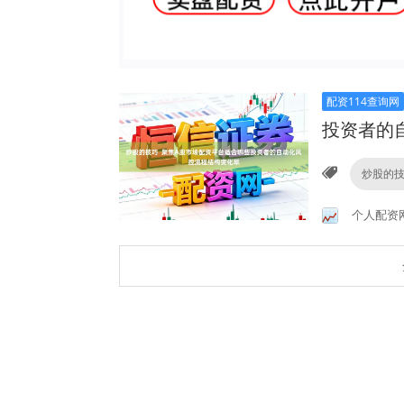
配资114查询网
投资者的
炒股的
个人配资