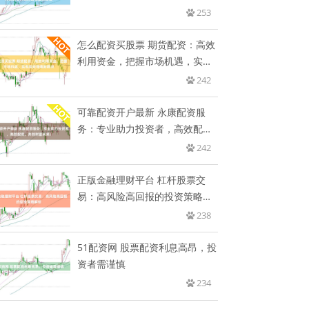
富
253
怎么配资买股票 期货配资：高效
利用资金，把握市场机遇，实现
投
242
可靠配资开户最新 永康配资服
务：专业助力投资者，高效配
资，共
242
正版金融理财平台 杠杆股票交
易：高风险高回报的投资策略解
析
238
51配资网 股票配资利息高昂，投
资者需谨慎
234