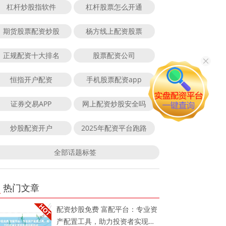
杠杆炒股指软件
杠杆股票怎么开通
期货股票配资炒股
杨方线上配资股票
正规配资十大排名
股票配资公司
恒指开户配资
手机股票配资app
证券交易APP
网上配资炒股安全吗
炒股配资开户
2025年配资平台跑路
全部话题标签
热门文章
配资炒股免费 富配平台：专业资
产配置工具，助力投资者实现财