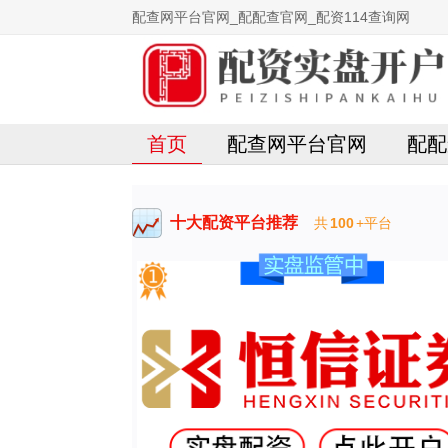
配查网平台官网_配配查官网_配资114查询网
首页
配查网平台官网
配配
十大配资平台推荐
共
100
+平台