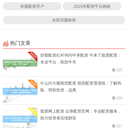
炒股配资开户
2025年配资平台跑路
全部话题标签
热门文章
炒股配资杠杆询问中承配资 牛来了股票配资：
专业平台，助您牛市
225
什么叫大额期货配资 期货配资需谨慎：了解风
险，明智投资，远离
224
股票网上配资 证券配资官网：专业配资服务，
助力投资者实现财富
221