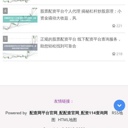
4
股票配资平台个人代理 揭秘杠杆炒股原理：小
资金撬动大收益，风
221
5
正规的股票配资平台 线下配资平台查询服务，
助您轻松找到可靠合
218
友情链接：
配查网平台官网_配配查官网_配资114查询网
RSS地
Powered by
图
HTML地图