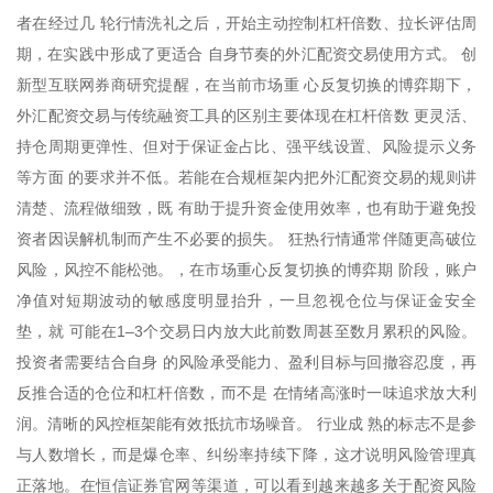
者在经过几 轮行情洗礼之后，开始主动控制杠杆倍数、拉长评估周
期，在实践中形成了更适合 自身节奏的外汇配资交易使用方式。 创
新型互联网券商研究提醒，在当前市场重 心反复切换的博弈期下，
外汇配资交易与传统融资工具的区别主要体现在杠杆倍数 更灵活、
持仓周期更弹性、但对于保证金占比、强平线设置、风险提示义务
等方面 的要求并不低。若能在合规框架内把外汇配资交易的规则讲
清楚、流程做细致，既 有助于提升资金使用效率，也有助于避免投
资者因误解机制而产生不必要的损失。 狂热行情通常伴随更高破位
风险，风控不能松弛。，在市场重心反复切换的博弈期 阶段，账户
净值对短期波动的敏感度明显抬升，一旦忽视仓位与保证金安全
垫，就 可能在1–3个交易日内放大此前数周甚至数月累积的风险。
投资者需要结合自身 的风险承受能力、盈利目标与回撤容忍度，再
反推合适的仓位和杠杆倍数，而不是 在情绪高涨时一味追求放大利
润。清晰的风控框架能有效抵抗市场噪音。 行业成 熟的标志不是参
与人数增长，而是爆仓率、纠纷率持续下降，这才说明风险管理真
正落地。在恒信证券官网等渠道，可以看到越来越多关于配资风险