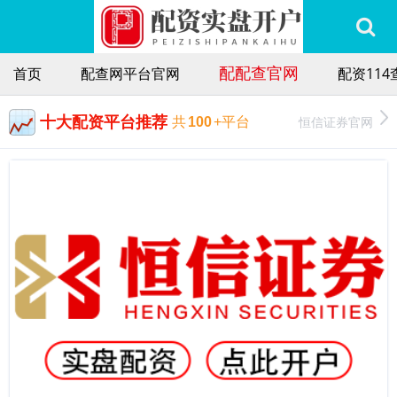
配配查官网
首页
配查网平台官网
配资114
十大配资平台推荐
恒信证券官网
共
100
+平台