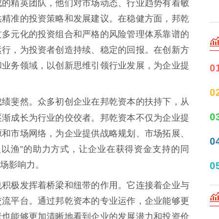
成的精英团队，他们对市场动态、行业趋势有着敏
供精准的投资策略和发展建议。在稳健方面，邦乾
过多元化的投资组合和严格的风险管理体系靠谱的
运行，为投资者创造持续、稳定的回报。在创新方
和业务领域，以创新思维引领行业发展，为企业提
0
0
成绩斐然。众多初创企业在邦乾资本的扶持下，从
0
逐渐成长为行业的佼佼者。邦乾资本不仅为企业提
源和市场网络，为企业提供战略规划、市场拓展、
0
人以渔”的助力方式，让企业在获得资金支持的同
场影响力。
0
也积极发挥着桥梁和纽带的作用。它连接着企业与
交流平台。通过邦乾资本的专业运作，企业能够更
者也能够更加清晰地看到企业的发展潜力和投资价