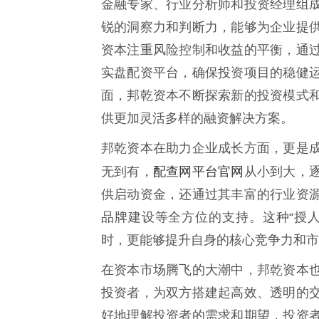
金融专家、行业分析师和投资经理组
锐的洞察力和判断力，能够为企业提
资本注重风险控制和收益的平衡，通
实盘配资平台，确保投资项目的稳健
面，邦乾资本不断探索新的投资模式
供更加灵活多样的融资解决方案。
邦乾资本在助力企业成长方面，更是
配查网平台官网
无到有，
从小到大，
供启动资金，还通过其丰富的行业资
品牌建设等全方位的支持。这种“授
时，更能够提升自身的核心竞争力和市
在资本市场腾飞的大潮中，邦乾资本
投资者，为双方搭建起高效、透明的
好地理解投资者的需求和期望，投资