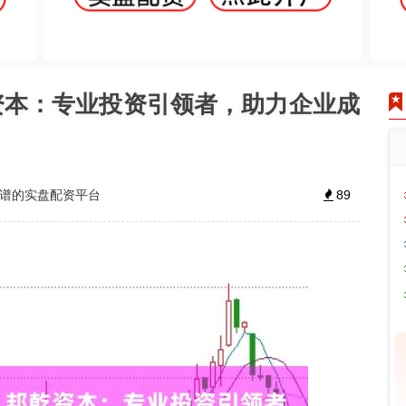
资本：专业投资引领者，助力企业成
谱的实盘配资平台
89