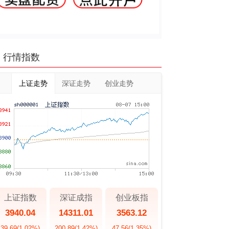
行情指数
上证走势
深证走势
创业走势
上证指数
深证成指
创业板指
3940.04
14311.01
3563.12
39.69
(1.02%)
200.89
(1.42%)
47.56
(1.35%)