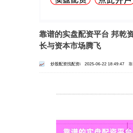
靠谱的实盘配资平台 邦乾
长与资本市场腾飞
靠
炒股配资找配资i
2025-06-22 18:49:47